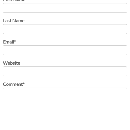
Last Name
Email
*
Website
Comment
*